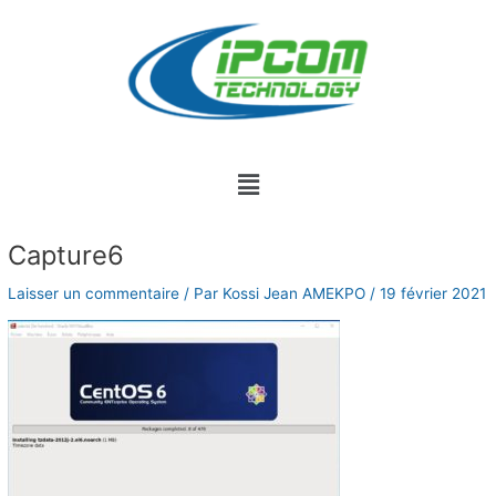
Aller
au
contenu
Menu
Navigation
Capture6
des
articles
Laisser un commentaire
/ Par
Kossi Jean AMEKPO
/
19 février 2021