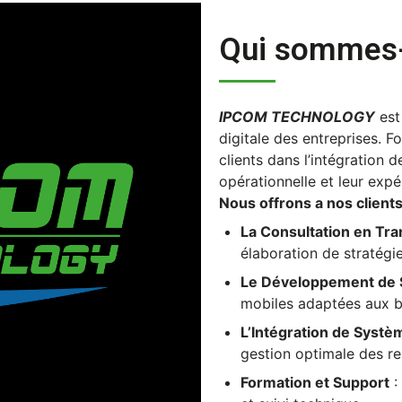
Qui sommes-
IPCOM TECHNOLOGY
 est
digitale des entreprises. 
clients dans l’intégration d
opérationnelle et leur expé
Nous offrons a nos clients
La Consultation en Tra
élaboration de stratégi
Le Développement de S
mobiles adaptées aux be
L’Intégration de Systè
gestion optimale des re
Formation et Support
: