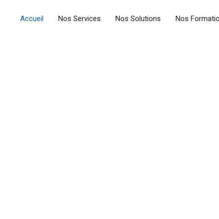
Accueil
Nos Services
Nos Solutions
Nos Formati
ormation Digitale e
s d'Entreprise