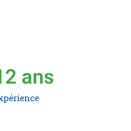
12
 ans
xpérience