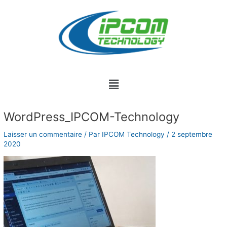
Aller
au
contenu
Menu
Navigation
WordPress_IPCOM-Technology
des
articles
Laisser un commentaire
/ Par
IPCOM Technology
/
2 septembre
2020