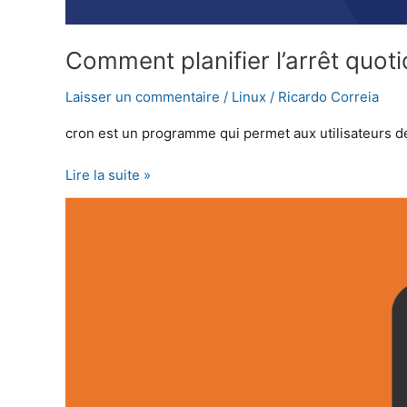
Comment planifier l’arrêt quot
Laisser un commentaire
/
Linux
/
Ricardo Correia
cron est un programme qui permet aux utilisateurs 
Lire la suite »
Comment
désactiver
le
mot
de
passe
sudo
sur
Ubuntu