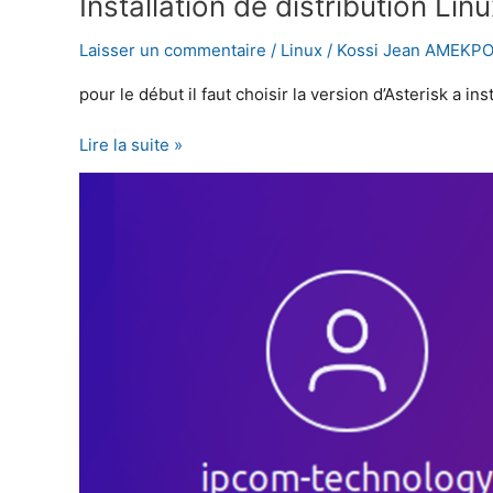
Installation de distribution Lin
Laisser un commentaire
/
Linux
/
Kossi Jean AMEKP
pour le début il faut choisir la version d’Asterisk a ins
Lire la suite »
Comment
réinitialiser
le
mot
de
passe
oublié
sur
Ubuntu