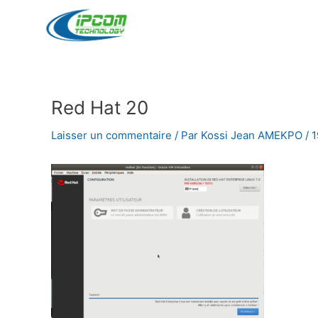
Aller
au
contenu
Red Hat 20
Navigation
des
Laisser un commentaire
/ Par
Kossi Jean AMEKPO
/
1
articles