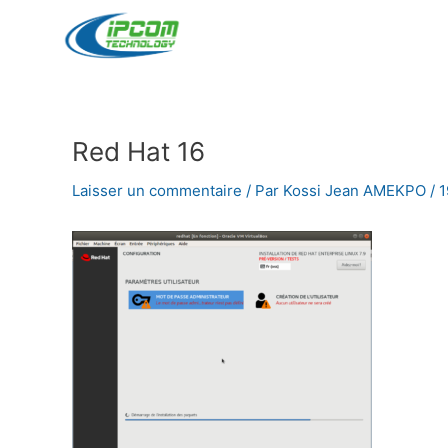
Aller
au
contenu
Red Hat 16
Navigation
des
Laisser un commentaire
/ Par
Kossi Jean AMEKPO
/
1
articles