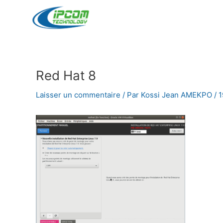
Aller
au
contenu
Red Hat 8
Navigation
des
Laisser un commentaire
/ Par
Kossi Jean AMEKPO
/
1
articles