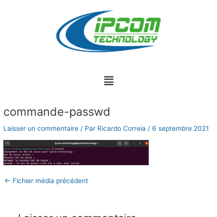
Aller
au
contenu
Menu
Navigation
commande-passwd
des
articles
Laisser un commentaire
/ Par
Ricardo Correia
/
6 septembre 2021
←
Fichier média précédent